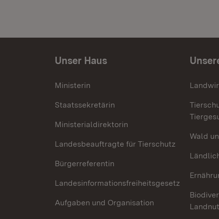
Unser Haus
Unser
Ministerin
Landwir
Staatssekretärin
Tiersch
Tierges
Ministerialdirektorin
Wald un
Landesbeauftragte für Tierschutz
Ländlic
Bürgerreferentin
Ernähru
Landesinformationsfreiheitsgesetz
Biodiver
Aufgaben und Organisation
Landnu