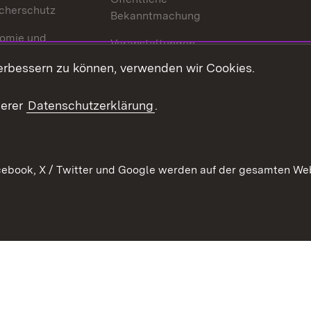
cherschutz
Bekanntmachung
omie und
Veranstaltungen
ion
erbessern zu können, verwenden wir Cookies.
Mediathek
Publikationen
serer
Datenschutzerklärung
.
Kontakt
ebook, X / Twitter und Google werden auf der gesamten Webs
Kontakt
Datenschutz
Erklärung zur Barrierefreiheit