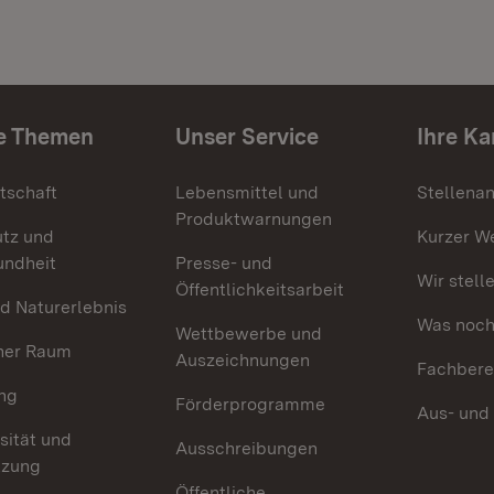
e Themen
Unser Service
Ihre Ka
tschaft
Lebensmittel und
Stellena
Produktwarnungen
utz und
Kurzer W
undheit
Presse- und
Wir stell
Öffentlichkeitsarbeit
d Naturerlebnis
Was noch 
Wettbewerbe und
her Raum
Auszeichnungen
Fachbere
ng
Förderprogramme
Aus- und
sität und
Ausschreibungen
tzung
Öffentliche