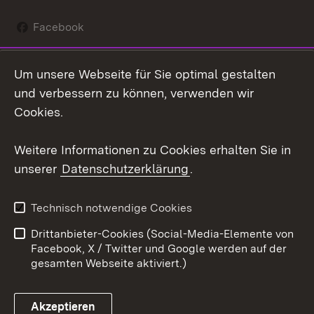
Facebook
Instagram
Um unsere Webseite für Sie optimal gestalten
Social Wall
und verbessern zu können, verwenden wir
Cookies.
Youtube
Weitere Informationen zu Cookies erhalten Sie in
Zum 
unserer
Datenschutzerklärung
.
Kontakt
Datenschutz
Erklärung zur
Benutzungshinweise
Technisch notwendige Cookies
Barrierefreiheit
Drittanbieter-Cookies (Social-Media-Elemente von
Impressum
Cookies
Facebook, X / Twitter und Google werden auf der
gesamten Webseite aktiviert.)
Akzeptieren