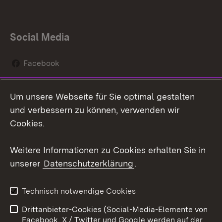
Social Media
Facebook
Instagram
Um unsere Webseite für Sie optimal gestalten
Social Wall
und verbessern zu können, verwenden wir
Cookies.
Youtube
Weitere Informationen zu Cookies erhalten Sie in
Zum 
unserer
Datenschutzerklärung
.
Kontakt
Datenschutz
Erklärung zur
Benutzungshinweise
Technisch notwendige Cookies
Barrierefreiheit
Drittanbieter-Cookies (Social-Media-Elemente von
Impressum
Cookies
Facebook, X / Twitter und Google werden auf der