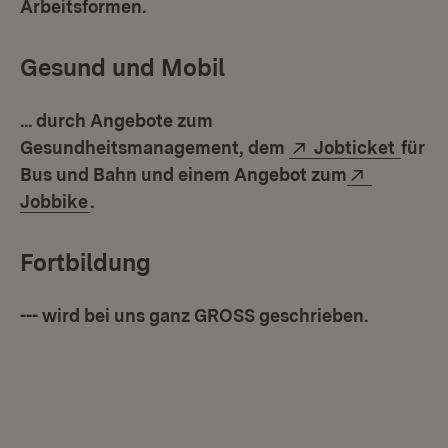
Arbeitsformen.
Gesund und Mobil
... durch Angebote zum
Extern:
(Öffn
Gesundheitsmanagement, dem
Jobticket
für
Extern:
Bus und Bahn und einem Angebot zum
(Öffnet in neuem Fenster)
Jobbike
.
Fortbildung
--- wird bei uns ganz GROSS geschrieben.