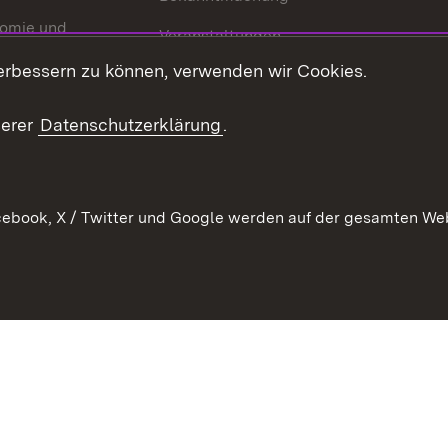
omie und
Veranstaltungen
ion
erbessern zu können, verwenden wir Cookies.
Mediathek
Publikationen
serer
Datenschutzerklärung
.
Kontakt
ebook, X / Twitter und Google werden auf der gesamten Webs
Kontakt
Datenschutz
Erklärung zur Barrierefreiheit