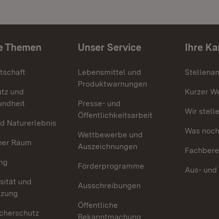
e Themen
Unser Service
Ihre Ka
tschaft
Lebensmittel und
Stellena
Produktwarnungen
utz und
Kurzer W
undheit
Presse- und
Wir stell
Öffentlichkeitsarbeit
d Naturerlebnis
Was noch 
Wettbewerbe und
her Raum
Auszeichnungen
Fachbere
ng
Förderprogramme
Aus- und
sität und
Ausschreibungen
tzung
Öffentliche
cherschutz
Bekanntmachung