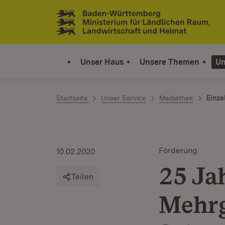
Zum Inhalt springen
Link zur Startseite
Unser Haus
Unsere Themen
Un
Startseite
Unser Service
Mediathek
Einze
Förderung
10.02.2020
25 Ja
Teilen
Mehrg