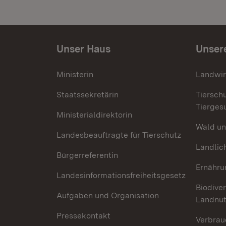
Unser Haus
Unser
Ministerin
Landwir
Staatssekretärin
Tiersch
Tierges
Ministerialdirektorin
Wald un
Landesbeauftragte für Tierschutz
Ländlic
Bürgerreferentin
Ernähru
Landesinformationsfreiheitsgesetz
Biodiver
Aufgaben und Organisation
Landnu
Pressekontakt
Verbrau