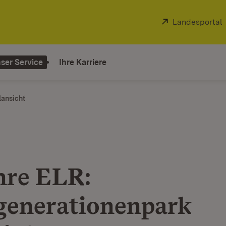
Extern:
Landesportal
ser Service
Ihre Karriere
lansicht
hre ELR:
enerationenpark