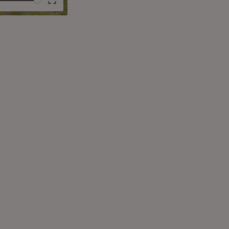
e
Enter
fullscreen