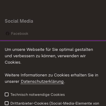
Social Media
Facebook
Instagram
Um unsere Webseite für Sie optimal gestalten
Social Wall
und verbessern zu können, verwenden wir
Cookies.
Youtube
Weitere Informationen zu Cookies erhalten Sie in
Zum 
unserer
Datenschutzerklärung
.
Kontakt
Datenschutz
Erklärung zur
Benutzungshinweise
Technisch notwendige Cookies
Barrierefreiheit
Drittanbieter-Cookies (Social-Media-Elemente von
Impressum
Cookies