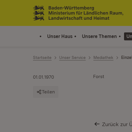
Zum Inhalt springen
Link zur Startseite
Unser Haus
Unsere Themen
Un
Startseite
Unser Service
Mediathek
Einze
Forst
01.01.1970
Teilen
Zurück zur 