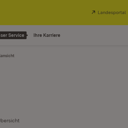
Extern:
Landesportal
ser Service
Ihre Karriere
lansicht
Video abspielen
Übersicht