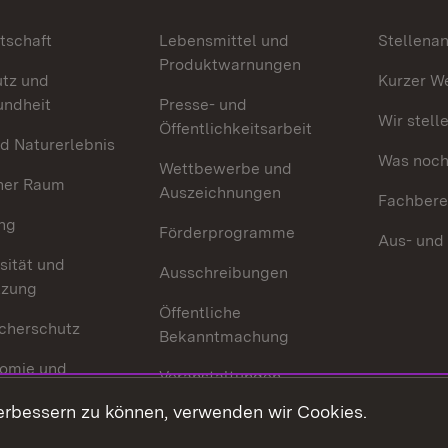
tschaft
Lebensmittel und
Stellena
Produktwarnungen
utz und
Kurzer W
undheit
Presse- und
Wir stell
Öffentlichkeitsarbeit
d Naturerlebnis
Was noch 
Wettbewerbe und
her Raum
Auszeichnungen
Fachbere
ng
Förderprogramme
Aus- und
sität und
Ausschreibungen
tzung
Öffentliche
cherschutz
Bekanntmachung
omie und
Veranstaltungen
ion
erbessern zu können, verwenden wir Cookies.
Mediathek