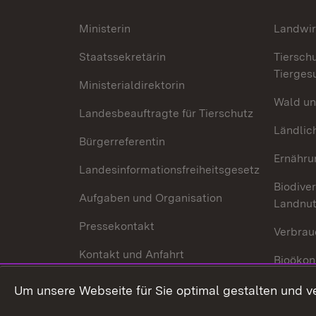
Ministerin
Landwir
Staatssekretärin
Tiersch
Tierges
Ministerialdirektorin
Wald un
Landesbeauftragte für Tierschutz
Ländlic
Bürgerreferentin
Ernähru
Landesinformationsfreiheitsgesetz
Biodiver
Aufgaben und Organisation
Landnu
Pressekontakt
Verbrau
Kontakt und Anfahrt
Bioökon
Innovat
Um unsere Webseite für Sie optimal gestalten und v