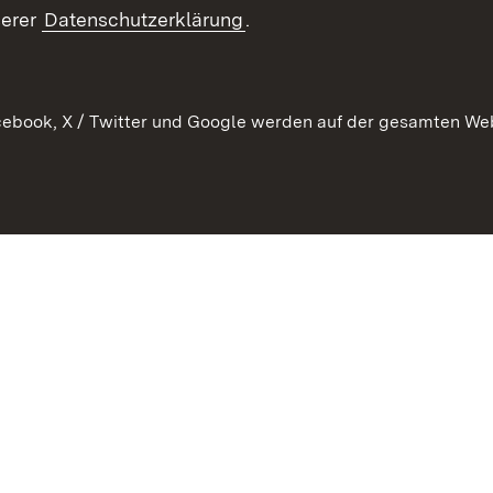
Publikationen
serer
Datenschutzerklärung
.
Kontakt
ebook, X / Twitter und Google werden auf der gesamten Webs
Kontakt
Datenschutz
Erklärung zur Barrierefreiheit