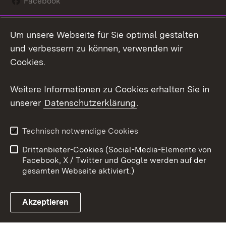
Facebook
Instagram
Um unsere Webseite für Sie optimal gestalten
Social Wall
und verbessern zu können, verwenden wir
Cookies.
Youtube
Weitere Informationen zu Cookies erhalten Sie in
Zum 
unserer
Datenschutzerklärung
.
Kontakt
Datenschutz
Erklärung zur
Benutzungshinweise
Technisch notwendige Cookies
Barrierefreiheit
Drittanbieter-Cookies (Social-Media-Elemente von
Impressum
Cookies
Facebook, X / Twitter und Google werden auf der
gesamten Webseite aktiviert.)
Akzeptieren
Link zum Landesportal