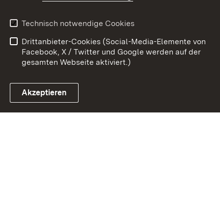
Kontakt
Datenschutz
Erklärung zur
Benutzungshinweise
Technisch notwendige Cookies
Barrierefreiheit
Drittanbieter-Cookies (Social-Media-Elemente von
Impressum
Cookies
Facebook, X / Twitter und Google werden auf der
gesamten Webseite aktiviert.)
Akzeptieren
Link zum Landesportal