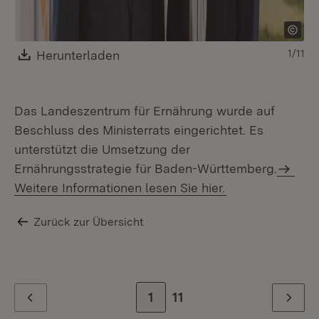
Download:
Herunterladen
(Öffnet in neuem Fenster)
1/11
Das Landeszentrum für Ernährung wurde auf
Beschluss des Ministerrats eingerichtet. Es
unterstützt die Umsetzung der
Ernährungsstrategie für Baden-Württemberg.
Weitere Informationen lesen Sie hier.
Zurück zur Übersicht
Zur Seite
1
Zur letzten Seite
11
Zurück
Weiter