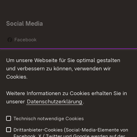
Social Media
Facebook
Instagram
Um unsere Webseite für Sie optimal gestalten
Social Wall
und verbessern zu können, verwenden wir
Cookies.
Youtube
Weitere Informationen zu Cookies erhalten Sie in
Zum 
unserer
Datenschutzerklärung
.
Kontakt
Datenschutz
Erklärung zur
Benutzungshinweise
Technisch notwendige Cookies
Barrierefreiheit
Drittanbieter-Cookies (Social-Media-Elemente von
Impressum
Cookies
Facebook, X / Twitter und Google werden auf der