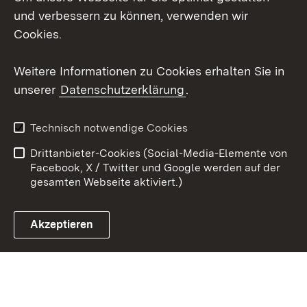
Social Wall
und verbessern zu können, verwenden wir
Cookies.
Youtube
Weitere Informationen zu Cookies erhalten Sie in
Zum 
unserer
Datenschutzerklärung
.
Kontakt
Datenschutz
Erklärung zur
Benutzungshinweise
Technisch notwendige Cookies
Barrierefreiheit
Drittanbieter-Cookies (Social-Media-Elemente von
Impressum
Cookies
Facebook, X / Twitter und Google werden auf der
gesamten Webseite aktiviert.)
Akzeptieren
Link zum Landesportal