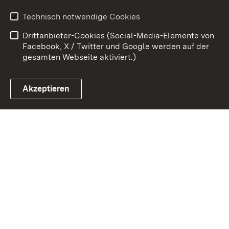
Erklärung zur
Benutzungshinweise
Technisch notwendige Cookies
Barrierefreiheit
Drittanbieter-Cookies (Social-Media-Elemente von
Impressum
Cookies
Facebook, X / Twitter und Google werden auf der
gesamten Webseite aktiviert.)
Akzeptieren
Link zum Landesportal