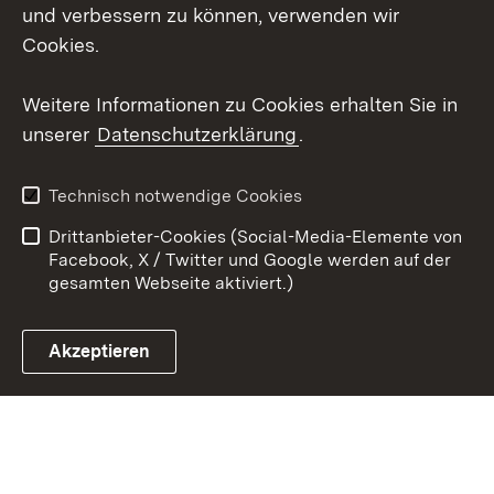
Social Wall
und verbessern zu können, verwenden wir
Cookies.
Youtube
Weitere Informationen zu Cookies erhalten Sie in
Zum 
unserer
Datenschutzerklärung
.
Kontakt
Datenschutz
Erklärung zur
Benutzungshinweise
Technisch notwendige Cookies
Barrierefreiheit
Drittanbieter-Cookies (Social-Media-Elemente von
Impressum
Cookies
Facebook, X / Twitter und Google werden auf der
gesamten Webseite aktiviert.)
Akzeptieren
Link zum Landesportal