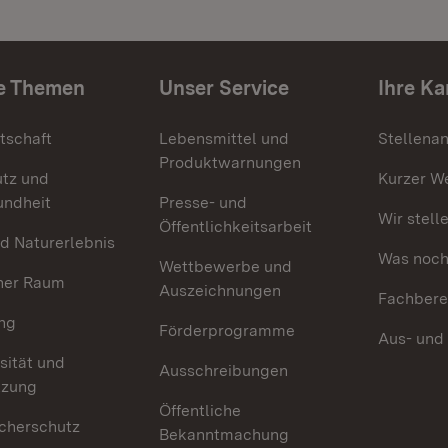
e Themen
Unser Service
Ihre Ka
tschaft
Lebensmittel und
Stellena
Produktwarnungen
utz und
Kurzer W
undheit
Presse- und
Wir stell
Öffentlichkeitsarbeit
d Naturerlebnis
Was noch 
Wettbewerbe und
her Raum
Auszeichnungen
Fachbere
ng
Förderprogramme
Aus- und
sität und
Ausschreibungen
tzung
Öffentliche
cherschutz
Bekanntmachung