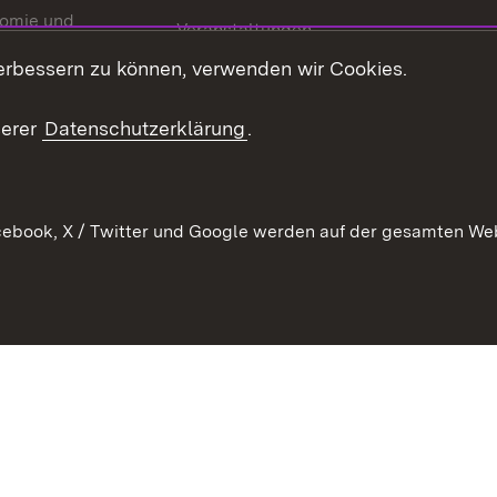
omie und
Veranstaltungen
ion
erbessern zu können, verwenden wir Cookies.
Mediathek
Publikationen
serer
Datenschutzerklärung
.
Kontakt
ebook, X / Twitter und Google werden auf der gesamten Webs
Kontakt
Datenschutz
Erklärung zur Barrierefreiheit