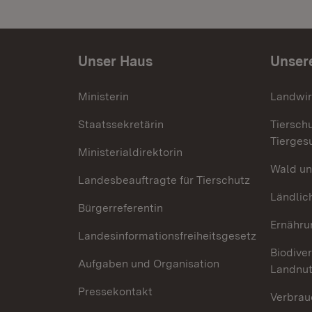
Unser Haus
Unser
Ministerin
Landwir
Staatssekretärin
Tiersch
Tierges
Ministerialdirektorin
Wald un
Landesbeauftragte für Tierschutz
Ländlic
Bürgerreferentin
Ernähru
Landesinformationsfreiheitsgesetz
Biodiver
Aufgaben und Organisation
Landnu
Pressekontakt
Verbrau