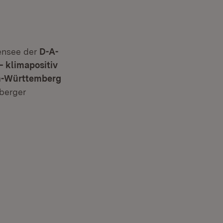
ensee der
D-A-
– klimapositiv
n-Württemberg
lberger