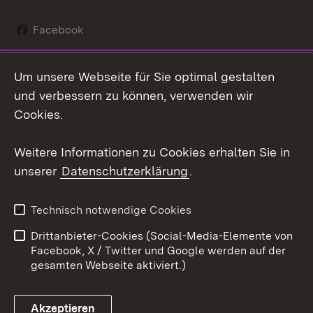
Facebook
Instagram
Um unsere Webseite für Sie optimal gestalten
Social Wall
und verbessern zu können, verwenden wir
Cookies.
Youtube
Weitere Informationen zu Cookies erhalten Sie in
Zum 
unserer
Datenschutzerklärung
.
Kontakt
Datenschutz
Erklärung zur
Benutzungshinweise
Technisch notwendige Cookies
Barrierefreiheit
Drittanbieter-Cookies (Social-Media-Elemente von
Impressum
Cookies
Facebook, X / Twitter und Google werden auf der
gesamten Webseite aktiviert.)
Akzeptieren