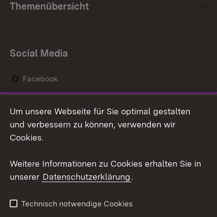
Themenübersicht
Social Media
Facebook
Instagram
Um unsere Webseite für Sie optimal gestalten
Social Wall
und verbessern zu können, verwenden wir
Cookies.
Youtube
Weitere Informationen zu Cookies erhalten Sie in
Zum 
unserer
Datenschutzerklärung
.
Kontakt
Datenschutz
Erklärung zur
Benutzungshinweise
Technisch notwendige Cookies
Barrierefreiheit