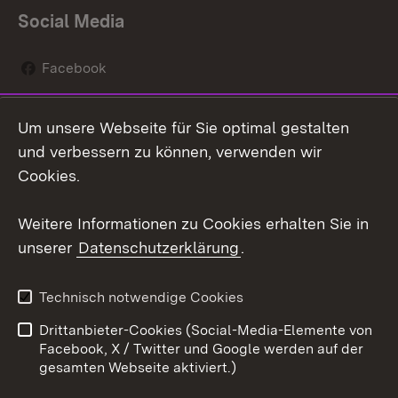
Social Media
Facebook
Instagram
Um unsere Webseite für Sie optimal gestalten
Social Wall
und verbessern zu können, verwenden wir
Cookies.
Youtube
Weitere Informationen zu Cookies erhalten Sie in
Zum 
unserer
Datenschutzerklärung
.
Kontakt
Datenschutz
Erklärung zur
Benutzungshinweise
Technisch notwendige Cookies
Barrierefreiheit
Drittanbieter-Cookies (Social-Media-Elemente von
Impressum
Cookies
Facebook, X / Twitter und Google werden auf der
gesamten Webseite aktiviert.)