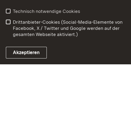
Erklärung zur
Benutzungshinweise
Technisch notwendige Cookies
Barrierefreiheit
Drittanbieter-Cookies (Social-Media-Elemente von
Impressum
Cookies
Facebook, X / Twitter und Google werden auf der
gesamten Webseite aktiviert.)
Akzeptieren
Link zum Landesportal