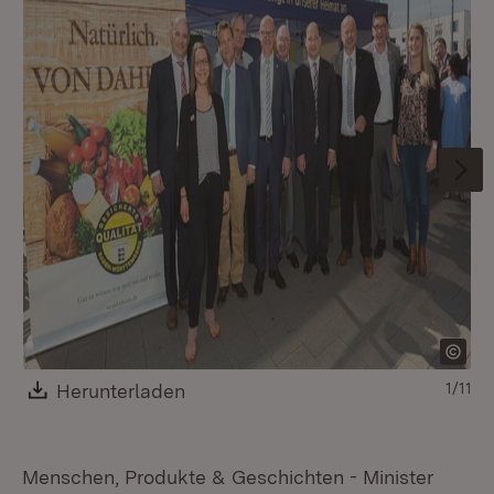
Download:
Herunterladen
(Öffnet in neuem Fenster)
1/11
Menschen, Produkte & Geschichten - Minister