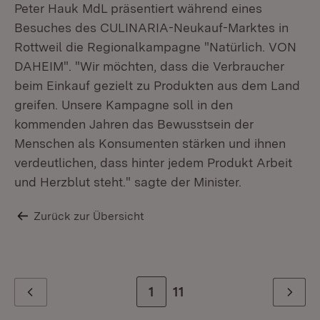
Peter Hauk MdL präsentiert während eines
Besuches des CULINARIA-Neukauf-Marktes in
Rottweil die Regionalkampagne "Natürlich. VON
DAHEIM". "Wir möchten, dass die Verbraucher
beim Einkauf gezielt zu Produkten aus dem Land
greifen. Unsere Kampagne soll in den
kommenden Jahren das Bewusstsein der
Menschen als Konsumenten stärken und ihnen
verdeutlichen, dass hinter jedem Produkt Arbeit
und Herzblut steht." sagte der Minister.
Zurück zur Übersicht
Zur Seite
1
Zur letzten Seite
11
Zurück
Weiter