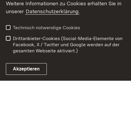
Weitere Informationen zu Cookies erhalten Sie in
Zum 
unserer
Datenschutzerklärung
.
Kontakt
Datenschutz
Erklärung zur
Benutzungshinweise
Technisch notwendige Cookies
Barrierefreiheit
Drittanbieter-Cookies (Social-Media-Elemente von
Impressum
Cookies
Facebook, X / Twitter und Google werden auf der
gesamten Webseite aktiviert.)
Akzeptieren
Link zum Landesportal