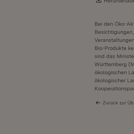
Download:
Herunterlad
Bei den Öko-Ak
Besichtigungen,
Veranstaltunge
Bio-Produkte ke
sind das Minist
Württemberg (M
ökologischen L
ökologischer La
Kooperationspar
Zurück zur Üb