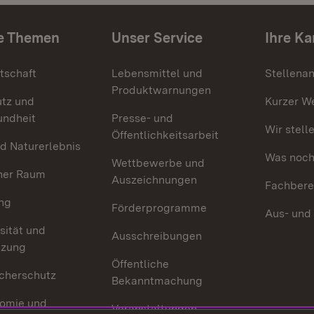
e Themen
Unser Service
Ihre Ka
tschaft
Lebensmittel und
Stellena
Produktwarnungen
utz und
Kurzer W
undheit
Presse- und
Wir stell
Öffentlichkeitsarbeit
d Naturerlebnis
Was noch 
Wettbewerbe und
her Raum
Auszeichnungen
Fachbere
ng
Förderprogramme
Aus- und
sität und
Ausschreibungen
tzung
Öffentliche
cherschutz
Bekanntmachung
omie und
Veranstaltungen