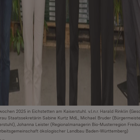
chen 2025 in Eichstetten am Kaiserstuhl. v.l.n.r. Harald Rinklin (Ges
 Frau Staatssekretärin Sabine Kurtz MdL, Michael Bruder (Bürgermeist
erstuhl), Johanna Leister (Regionalmanagerin Bio-Musterregion Freibu
 Arbeitsgemeinschaft ökologischer Landbau Baden-Württemberg)