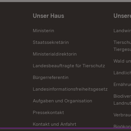
Unser Haus
Unser
Ministerin
Landwir
Staatssekretärin
Tiersch
Tierges
Ministerialdirektorin
Wald un
Landesbeauftragte für Tierschutz
Ländlic
Bürgerreferentin
Ernähru
Landesinformationsfreiheitsgesetz
Biodiver
Aufgaben und Organisation
Landnu
Pressekontakt
Verbrau
Kontakt und Anfahrt
Bioökon