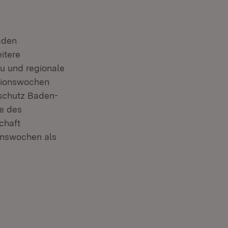
aden
itere
u und regionale
ktionswochen
rschutz Baden-
e des
chaft
onswochen als