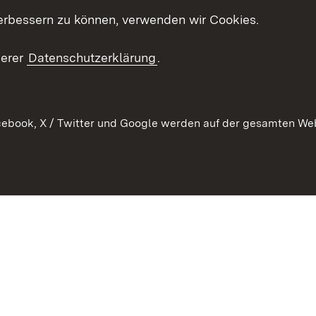
ion
erbessern zu können, verwenden wir Cookies.
Mediathek
Publikationen
serer
Datenschutzerklärung
.
Kontakt
ebook, X / Twitter und Google werden auf der gesamten Webs
Kontakt
Datenschutz
Erklärung zur Barrierefreiheit