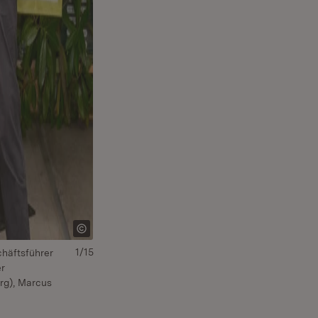
1/15
Download:
Herunterladen
(Öffnet in neuem Fe
chäftsführer
er
rg), Marcus