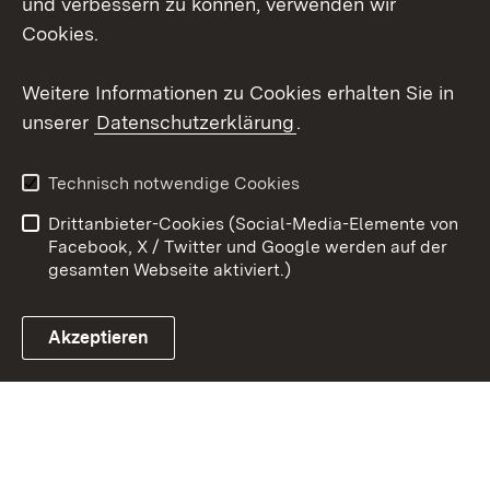
und verbessern zu können, verwenden wir
Cookies.
Youtube
Weitere Informationen zu Cookies erhalten Sie in
Zum 
unserer
Datenschutzerklärung
.
Kontakt
Datenschutz
Erklärung zur
Benutzungshinweise
Technisch notwendige Cookies
Barrierefreiheit
Drittanbieter-Cookies (Social-Media-Elemente von
Impressum
Cookies
Facebook, X / Twitter und Google werden auf der
gesamten Webseite aktiviert.)
Akzeptieren
Link zum Landesportal