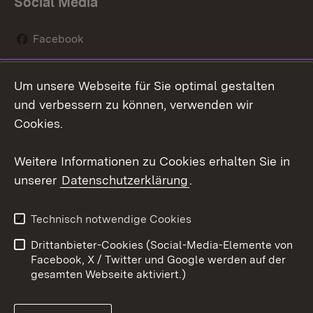
Social Media
Facebook
Instagram
Um unsere Webseite für Sie optimal gestalten
Social Wall
und verbessern zu können, verwenden wir
Cookies.
Youtube
Weitere Informationen zu Cookies erhalten Sie in
Zum 
unserer
Datenschutzerklärung
.
Kontakt
Datenschutz
Erklärung zur
Benutzungshinweise
Technisch notwendige Cookies
Barrierefreiheit
Drittanbieter-Cookies (Social-Media-Elemente von
Impressum
Cookies
Facebook, X / Twitter und Google werden auf der
gesamten Webseite aktiviert.)