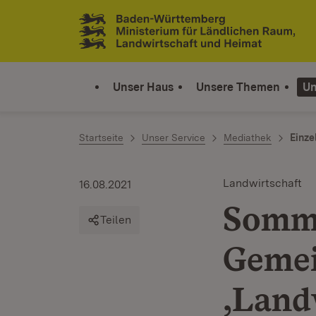
Zum Inhalt springen
Link zur Startseite
Unser Haus
Unsere Themen
Un
Startseite
Unser Service
Mediathek
Einze
Landwirtschaft
16.08.2021
Somme
Teilen
Gemei
‚Land