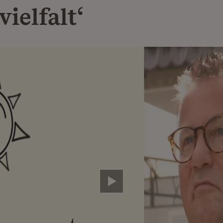
ielfalt‘
Video abspielen