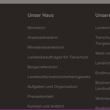
Unser Haus
Unser
Ministerin
Landwir
Staatssekretärin
Tiersch
Tierges
Ministerialdirektorin
Wald un
Landesbeauftragte für Tierschutz
Ländlic
Bürgerreferentin
Ernähru
Landesinformationsfreiheitsgesetz
Biodiver
Aufgaben und Organisation
Landnu
Pressekontakt
Verbrau
Kontakt und Anfahrt
Bioökon