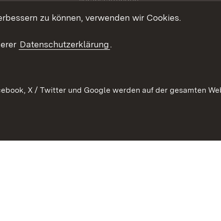
Veranstaltungen
ion
erbessern zu können, verwenden wir Cookies.
Mediathek
Publikationen
serer
Datenschutzerklärung
.
Kontakt
ebook, X / Twitter und Google werden auf der gesamten Webs
Kontakt
Datenschutz
Erklärung zur Barrierefreiheit