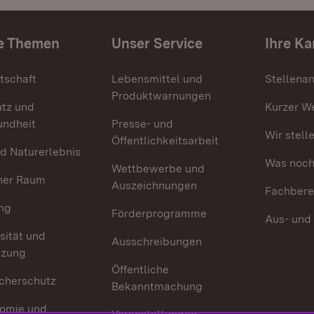
e Themen
Unser Service
Ihre Ka
tschaft
Lebensmittel und
Stellena
Produktwarnungen
utz und
Kurzer W
undheit
Presse- und
Wir stell
Öffentlichkeitsarbeit
d Naturerlebnis
Was noch 
Wettbewerbe und
her Raum
Auszeichnungen
Fachbere
ng
Förderprogramme
Aus- und
sität und
Ausschreibungen
tzung
Öffentliche
cherschutz
Bekanntmachung
omie und