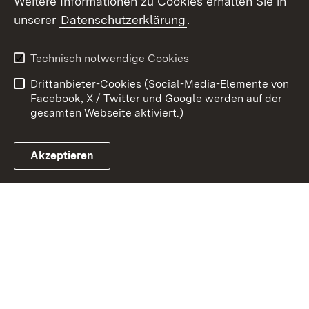
Weitere Informationen zu Cookies erhalten Sie in
Zum 
unserer
Datenschutzerklärung
.
Kontakt
Datenschutz
Erklärung zur
Benutzungshinweise
Technisch notwendige Cookies
Barrierefreiheit
Drittanbieter-Cookies (Social-Media-Elemente von
Impressum
Cookies
Facebook, X / Twitter und Google werden auf der
gesamten Webseite aktiviert.)
Akzeptieren
Link zum Landesportal