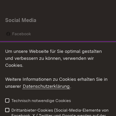
Social Media
Facebook
Instagram
Um unsere Webseite für Sie optimal gestalten
Social Wall
und verbessern zu können, verwenden wir
Cookies.
Youtube
Weitere Informationen zu Cookies erhalten Sie in
Zum 
unserer
Datenschutzerklärung
.
Kontakt
Datenschutz
Erklärung zur
Benutzungshinweise
Technisch notwendige Cookies
Barrierefreiheit
Drittanbieter-Cookies (Social-Media-Elemente von
Impressum
Cookies
Facebook, X / Twitter und Google werden auf der