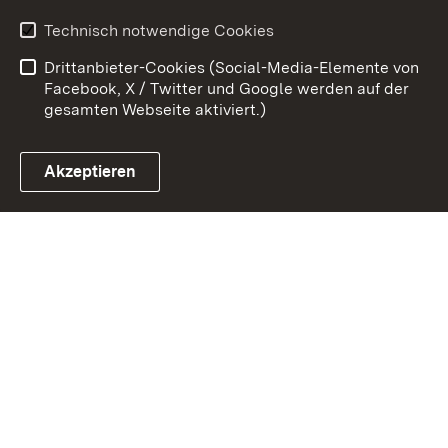
Erklärung zur
Benutzungshinweise
Technisch notwendige Cookies
Barrierefreiheit
Drittanbieter-Cookies (Social-Media-Elemente von
Impressum
Cookies
Facebook, X / Twitter und Google werden auf der
gesamten Webseite aktiviert.)
Akzeptieren
Link zum Landesportal