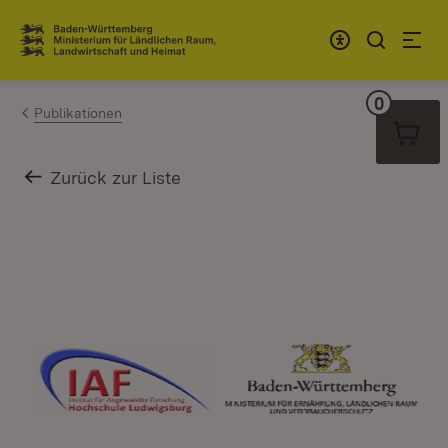
Zum Inhalt springen
Link zur Startseite
0
Warenko
Publikationen
Zurück zur Liste