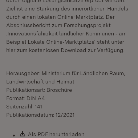
durch digitale Lösungsansätze erprobt werden.
Ziel ist eine Stärkung des innerörtlichen Handels
durch einen lokalen Online-Marktplatz. Der
Abschlussbericht zum Forschungsprojekt
‚Innovationsfähigkeit ländlicher Kommunen ‐ am
Beispiel Lokale Online‐Marktplätze‘ steht unter
hier zum kostenlosen Download zur Verfügung.
Herausgeber: Ministerium für Ländlichen Raum,
Landwirtschaft und Heimat
Publikationsart: Broschüre
Format: DIN A4
Seitenzahl: 141
Publikationsdatum: 12/2021
Download:
Als PDF herunterladen
(Öffnet in neuem Fen