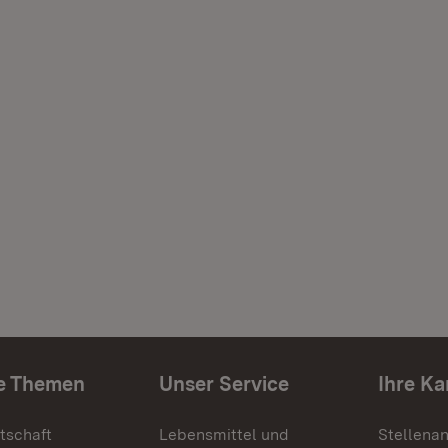
e Themen
Unser Service
Ihre Ka
tschaft
Lebensmittel und
Stellena