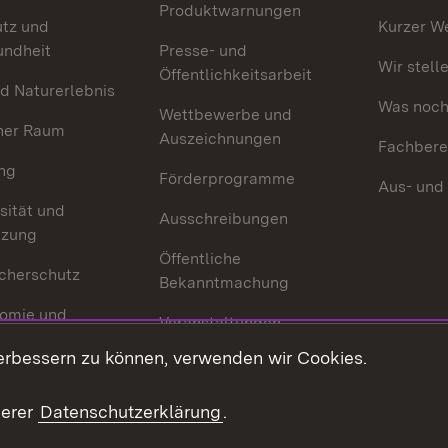
Produktwarnungen
utz und
Kurzer W
undheit
Presse- und
Wir stell
Öffentlichkeitsarbeit
d Naturerlebnis
Was noch 
Wettbewerbe und
her Raum
Auszeichnungen
Fachbere
ng
Förderprogramme
Aus- und
sität und
Ausschreibungen
tzung
Öffentliche
cherschutz
Bekanntmachung
omie und
Veranstaltungen
ion
erbessern zu können, verwenden wir Cookies.
Mediathek
Publikationen
serer
Datenschutzerklärung
.
Kontakt