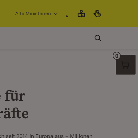
(Öffnet in neuem Fenster)
Alle Ministerien
0
Warenko
 für
räfte
h seit 2014 in Europa aus – Millionen