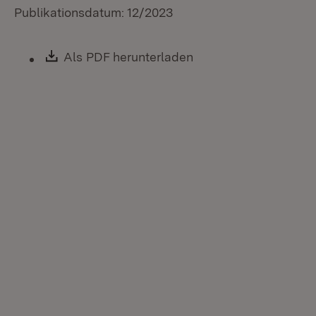
Publikationsdatum: 12/2023
Download:
Als PDF herunterladen
(Öffnet in neuem Fen