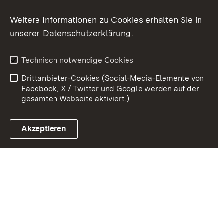
Weitere Informationen zu Cookies erhalten Sie in
Zum 
unserer
Datenschutzerklärung
.
Kontakt
Datenschutz
Erklärung zur
Benutzungshinweise
Technisch notwendige Cookies
Barrierefreiheit
Drittanbieter-Cookies (Social-Media-Elemente von
Impressum
Cookies
Facebook, X / Twitter und Google werden auf der
gesamten Webseite aktiviert.)
Akzeptieren
Link zum Landesportal