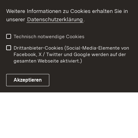
Weitere Informationen zu Cookies erhalten Sie in
Zum 
unserer
Datenschutzerklärung
.
Kontakt
Datenschutz
Erklärung zur
Benutzungshinweise
Technisch notwendige Cookies
Barrierefreiheit
Drittanbieter-Cookies (Social-Media-Elemente von
Impressum
Cookies
Facebook, X / Twitter und Google werden auf der
gesamten Webseite aktiviert.)
Akzeptieren
Link zum Landesportal