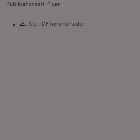
Publikationsart: Flyer
Download:
Als PDF herunterladen
(Öffnet in neuem Fen