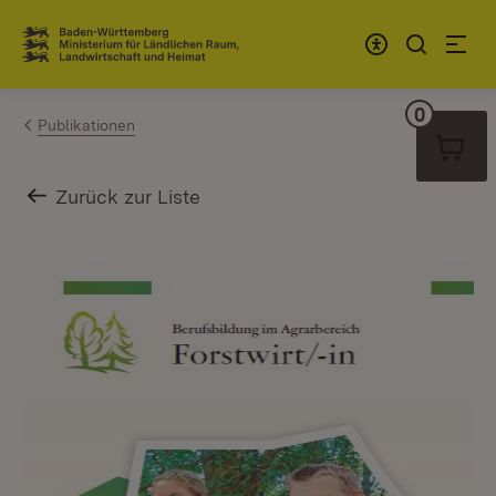
Zum Inhalt springen
Link zur Startseite
0
Warenko
Publikationen
Zurück zur Liste