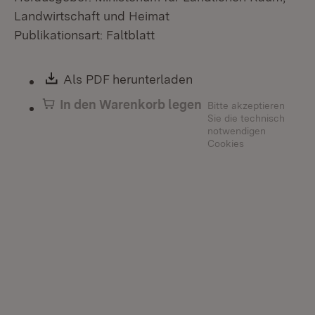
Landwirtschaft und Heimat
Publikationsart: Faltblatt
Download:
Als PDF herunterladen
(Öffnet in neuem Fen
In den Warenkorb legen
Bitte akzeptieren
Sie die technisch
notwendigen
Cookies