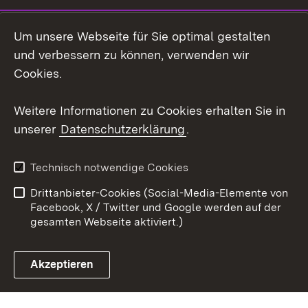
Instagram
Um unsere Webseite für Sie optimal gestalten
Social Wall
und verbessern zu können, verwenden wir
Cookies.
Youtube
Weitere Informationen zu Cookies erhalten Sie in
Zum 
unserer
Datenschutzerklärung
.
Kontakt
Datenschutz
Erklärung zur
Benutzungshinweise
Technisch notwendige Cookies
Barrierefreiheit
Drittanbieter-Cookies (Social-Media-Elemente von
Impressum
Cookies
Facebook, X / Twitter und Google werden auf der
gesamten Webseite aktiviert.)
Akzeptieren
Link zum Landesportal