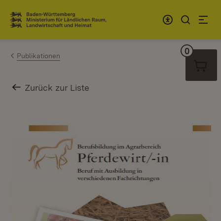
Zum Inhalt springen
Link zur Startseite
0
Warenko
Publikationen
Zurück zur Liste