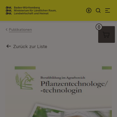
Zum Inhalt springen
Link zur Startseite
0
Warenko
Publikationen
Zurück zur Liste