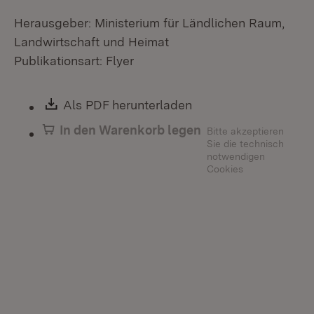
Herausgeber: Ministerium für Ländlichen Raum,
Landwirtschaft und Heimat
Publikationsart: Flyer
Download:
Als PDF herunterladen
(Öffnet in neuem Fen
In den Warenkorb legen
Bitte akzeptieren
Sie die technisch
notwendigen
Cookies