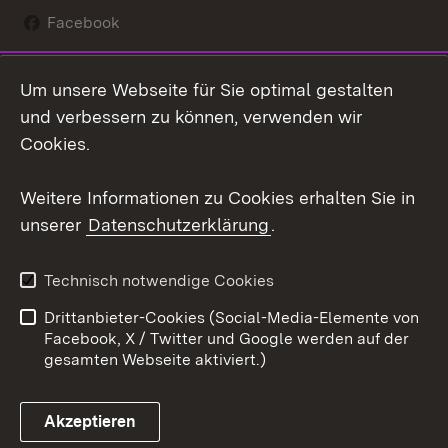
Facebook
Instagram
Um unsere Webseite für Sie optimal gestalten
Social Wall
und verbessern zu können, verwenden wir
Cookies.
Youtube
Weitere Informationen zu Cookies erhalten Sie in
Zum 
unserer
Datenschutzerklärung
.
Kontakt
Datenschutz
Erklärung zur
Benutzungshinweise
Technisch notwendige Cookies
Barrierefreiheit
Drittanbieter-Cookies (Social-Media-Elemente von
Impressum
Cookies
Facebook, X / Twitter und Google werden auf der
gesamten Webseite aktiviert.)
Akzeptieren
Link zum Landesportal