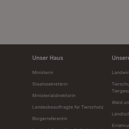
Unser Haus
Unser
Ministerin
Landwir
Staatssekretärin
Tiersch
Tierges
Ministerialdirektorin
Wald un
Landesbeauftragte für Tierschutz
Ländlic
Bürgerreferentin
Ernähru