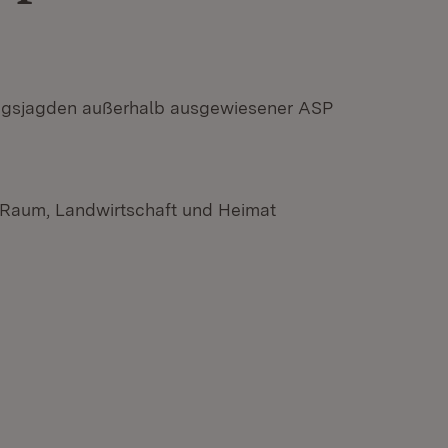
ngsjagden außerhalb ausgewiesener ASP
n Raum, Landwirtschaft und Heimat
n neuem Fenster)