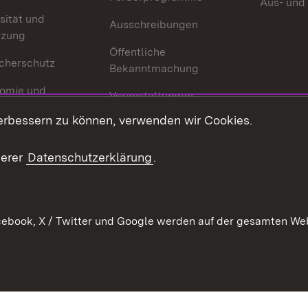
Aus- und
sität und
Ausschreibungen
tzung
Öffentliche
cherschutz
Bekanntmachung
omie und
Veranstaltungen
ion
erbessern zu können, verwenden wir Cookies.
Mediathek
Publikationen
serer
Datenschutzerklärung
.
Kontakt
ebook, X / Twitter und Google werden auf der gesamten Webs
Kontakt
Datenschutz
Erklärung zur Barrierefreiheit