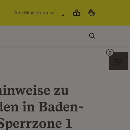
(Öffnet in neuem Fenster)
Alle Ministerien
0
Warenko
hinweise zu
en in Baden-
Sperrzone 1