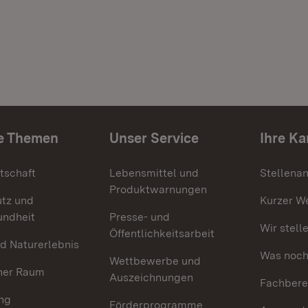
e Themen
Unser Service
Ihre Ka
tschaft
Lebensmittel und
Stellena
Produktwarnungen
utz und
Kurzer W
undheit
Presse- und
Wir stell
Öffentlichkeitsarbeit
d Naturerlebnis
Was noch 
Wettbewerbe und
her Raum
Auszeichnungen
Fachbere
ng
Förderprogramme