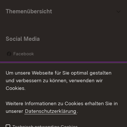
Themenübersicht
Social Media
Facebook
Instagram
Um unsere Webseite für Sie optimal gestalten
Social Wall
und verbessern zu können, verwenden wir
Cookies.
Youtube
Weitere Informationen zu Cookies erhalten Sie in
Zum 
unserer
Datenschutzerklärung
.
Kontakt
Datenschutz
Erklärung zur
Benutzungshinweise
Technisch notwendige Cookies