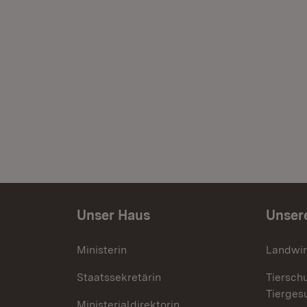
Unser Haus
Unser
Ministerin
Landwir
Staatssekretärin
Tiersch
Tierges
Ministerialdirektorin