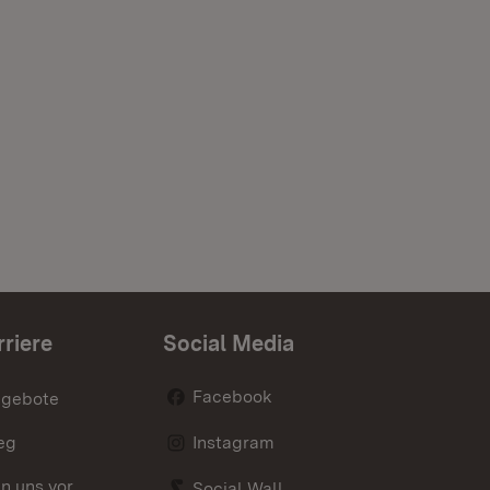
rriere
Social Media
Facebook
ngebote
eg
Instagram
en uns vor
Social Wall