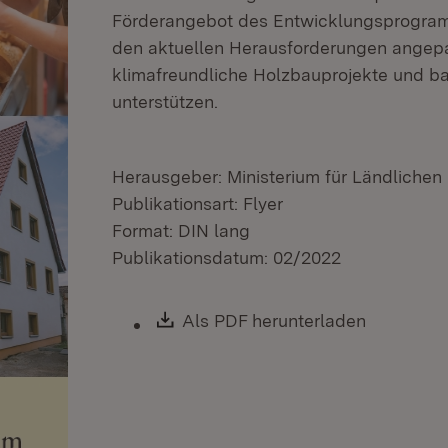
Förderangebot des Entwicklungsprogram
den aktuellen Herausforderungen angepa
klimafreundliche Holzbauprojekte und bar
unterstützen.
Herausgeber: Ministerium für Ländliche
Publikationsart: Flyer
Format: DIN lang
Publikationsdatum: 02/2022
Download:
Als PDF herunterladen
(Öffnet i