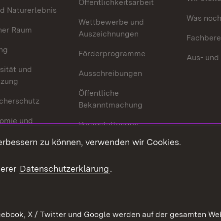
Öffentlichkeitsarbeit
d Naturerlebnis
Was noch 
Wettbewerbe und
her Raum
Auszeichnungen
Fachbere
ng
Förderprogramme
Aus- und
sität und
Ausschreibungen
tzung
Öffentliche
cherschutz
Bekanntmachung
omie und
Veranstaltungen
ion
erbessern zu können, verwenden wir Cookies.
Mediathek
Publikationen
serer
Datenschutzerklärung
.
Kontakt
ebook, X / Twitter und Google werden auf der gesamten Webs