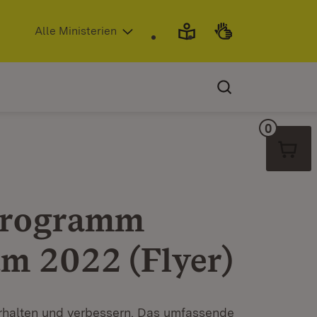
(Öffnet in neuem Fenster)
Alle Ministerien
0
Warenko
programm
m 2022 (Flyer)
erhalten und verbessern. Das umfassende