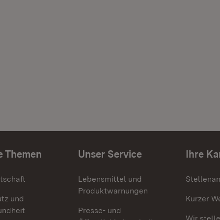
e Themen
Unser Service
Ihre Ka
tschaft
Lebensmittel und
Stellena
Produktwarnungen
utz und
Kurzer W
undheit
Presse- und
Wir stell