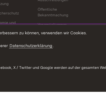
tzung
Öffentliche
cherschutz
Bekanntmachung
omie und
Veranstaltungen
ion
erbessern zu können, verwenden wir Cookies.
Mediathek
Publikationen
serer
Datenschutzerklärung
.
Kontakt
ebook, X / Twitter und Google werden auf der gesamten Webs
Kontakt
Datenschutz
Erklärung zur Barrierefreiheit