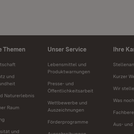
e Themen
Unser Service
Ihre Ka
tschaft
Lebensmittel und
Stellena
Produktwarnungen
utz und
Kurzer W
undheit
Presse- und
Wir stell
Öffentlichkeitsarbeit
d Naturerlebnis
Was noch 
Wettbewerbe und
her Raum
Auszeichnungen
Fachbere
ng
Förderprogramme
Aus- und
sität und
Ausschreibungen