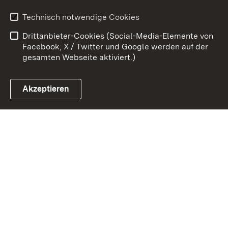
Erklärung zur
Benutzungshinweise
Technisch notwendige Cookies
Barrierefreiheit
Drittanbieter-Cookies (Social-Media-Elemente von
Impressum
Cookies
Facebook, X / Twitter und Google werden auf der
gesamten Webseite aktiviert.)
Akzeptieren
Link zum Landesportal