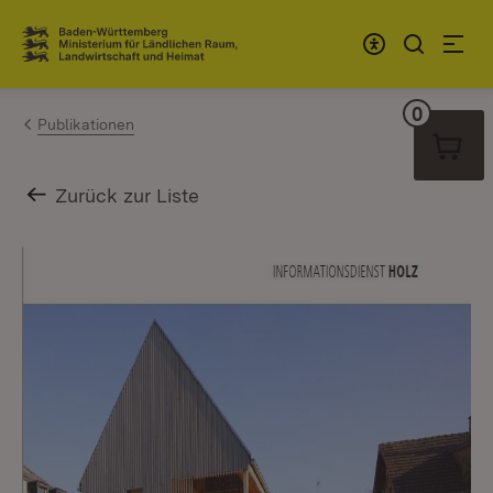
Zum Inhalt springen
Link zur Startseite
0
Warenko
Publikationen
Zurück zur Liste