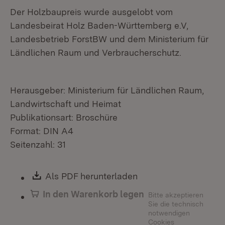
Der Holzbaupreis wurde ausgelobt vom
Landesbeirat Holz Baden-Württemberg e.V,
Landesbetrieb ForstBW und dem Ministerium für
Ländlichen Raum und Verbraucherschutz.
Herausgeber: Ministerium für Ländlichen Raum,
Landwirtschaft und Heimat
Publikationsart: Broschüre
Format: DIN A4
Seitenzahl: 31
Download:
Als PDF herunterladen
(Öffnet in neuem Fen
In den Warenkorb legen
Bitte akzeptieren
Sie die technisch
notwendigen
Cookies