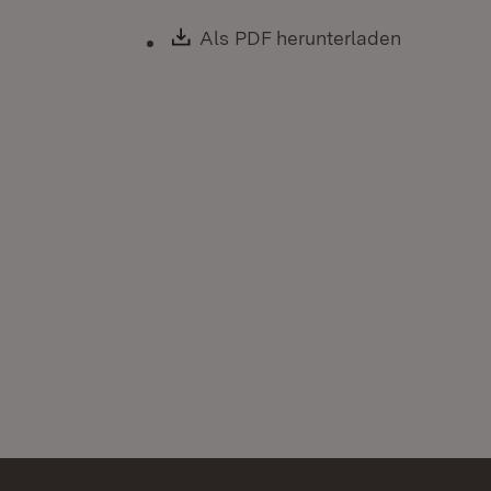
Download:
Als PDF herunterladen
(Öffnet i