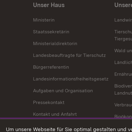
Unser Haus
Unser
Ministerin
Landwir
Staatssekretärin
Tiersch
Tierges
Ministerialdirektorin
Wald un
Landesbeauftragte für Tierschutz
Ländlic
Bürgerreferentin
Ernähru
Landesinformationsfreiheitsgesetz
Biodiver
Aufgaben und Organisation
Landnu
Pressekontakt
Verbrau
Kontakt und Anfahrt
Bioökon
Innovat
Um unsere Webseite für Sie optimal gestalten und v