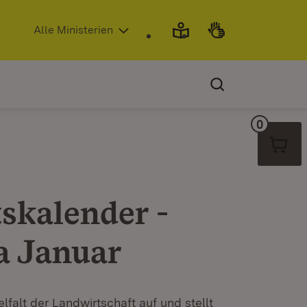
(Öffnet in neuem Fenster)
Alle Ministerien
0
Warenko
skalender -
a Januar
lfalt der Landwirtschaft auf und stellt