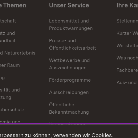
e Themen
Unser Service
Ihre Ka
tschaft
Lebensmittel und
Stellena
Produktwarnungen
utz und
Kurzer W
undheit
Presse- und
Wir stell
Öffentlichkeitsarbeit
d Naturerlebnis
Was noch 
Wettbewerbe und
her Raum
Auszeichnungen
Fachbere
ng
Förderprogramme
Aus- und
sität und
Ausschreibungen
tzung
Öffentliche
cherschutz
Bekanntmachung
omie und
Veranstaltungen
ion
erbessern zu können, verwenden wir Cookies.
Mediathek