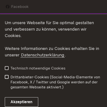
Facebook
Instagram
Um unsere Webseite für Sie optimal gestalten
Social Wall
und verbessern zu können, verwenden wir
Cookies.
Youtube
Weitere Informationen zu Cookies erhalten Sie in
Zum 
unserer
Datenschutzerklärung
.
Kontakt
Datenschutz
Erklärung zur
Benutzungshinweise
Technisch notwendige Cookies
Barrierefreiheit
Drittanbieter-Cookies (Social-Media-Elemente von
Impressum
Cookies
Facebook, X / Twitter und Google werden auf der
gesamten Webseite aktiviert.)
Akzeptieren
Link zum Landesportal