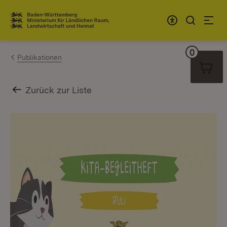
Zum Inhalt springen
Link zur Startseite
0
Warenko
Publikationen
Zurück zur Liste