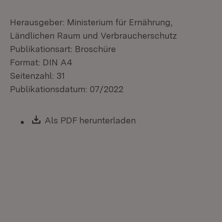
Herausgeber: Ministerium für Ernährung,
Ländlichen Raum und Verbraucherschutz
Publikationsart: Broschüre
Format: DIN A4
Seitenzahl: 31
Publikationsdatum: 07/2022
Download:
Als PDF herunterladen
(Öffnet in neuem Fen