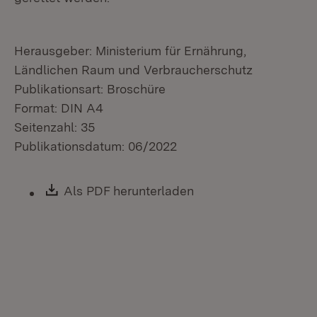
Herausgeber: Ministerium für Ernährung,
Ländlichen Raum und Verbraucherschutz
Publikationsart: Broschüre
Format: DIN A4
Seitenzahl: 35
Publikationsdatum: 06/2022
Download:
Als PDF herunterladen
(Öffnet in neuem Fen