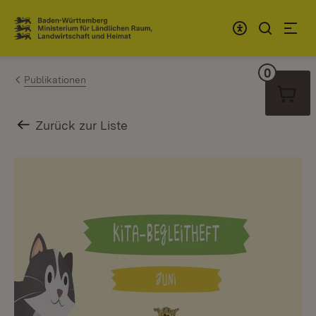
Zum Inhalt springen
Link zur Startseite
0
Warenko
Publikationen
Zurück zur Liste