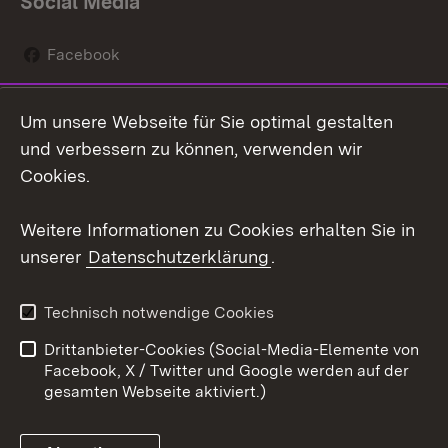
Social Media
Facebook
Instagram
Um unsere Webseite für Sie optimal gestalten
Social Wall
und verbessern zu können, verwenden wir
Cookies.
Youtube
Weitere Informationen zu Cookies erhalten Sie in
Zum 
unserer
Datenschutzerklärung
.
Kontakt
Datenschutz
Erklärung zur
Benutzungshinweise
Technisch notwendige Cookies
Barrierefreiheit
Drittanbieter-Cookies (Social-Media-Elemente von
Impressum
Cookies
Facebook, X / Twitter und Google werden auf der
gesamten Webseite aktiviert.)