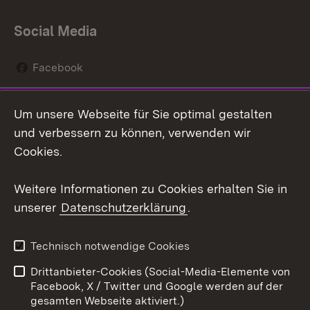
Social Media
Facebook
Instagram
Um unsere Webseite für Sie optimal gestalten
Social Wall
und verbessern zu können, verwenden wir
Cookies.
Youtube
Weitere Informationen zu Cookies erhalten Sie in
Zum 
unserer
Datenschutzerklärung
.
Kontakt
Datenschutz
Erklärung zur
Benutzungshinweise
Technisch notwendige Cookies
Barrierefreiheit
Drittanbieter-Cookies (Social-Media-Elemente von
Impressum
Cookies
Facebook, X / Twitter und Google werden auf der
gesamten Webseite aktiviert.)