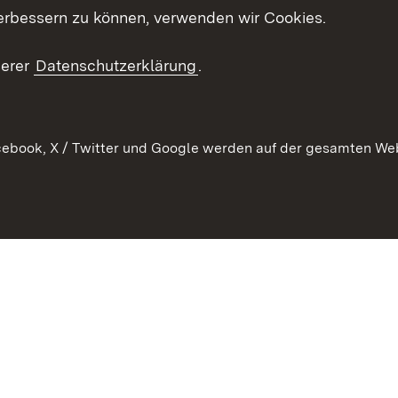
ion
erbessern zu können, verwenden wir Cookies.
Mediathek
Publikationen
serer
Datenschutzerklärung
.
Kontakt
ebook, X / Twitter und Google werden auf der gesamten Webs
Kontakt
Datenschutz
Erklärung zur Barrierefreiheit