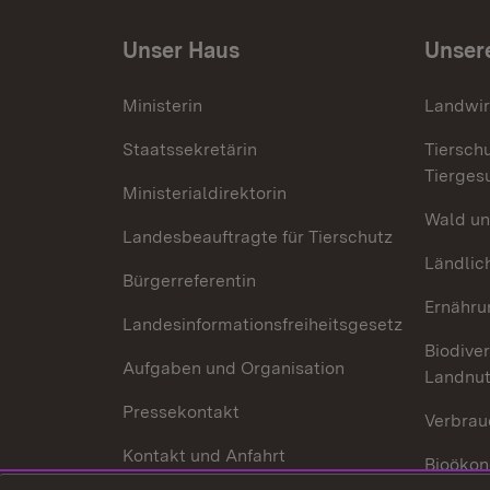
Unser Haus
Unser
Ministerin
Landwir
Staatssekretärin
Tiersch
Tierges
Ministerialdirektorin
Wald un
Landesbeauftragte für Tierschutz
Ländlic
Bürgerreferentin
Ernähru
Landesinformationsfreiheitsgesetz
Biodiver
Aufgaben und Organisation
Landnu
Pressekontakt
Verbrau
Kontakt und Anfahrt
Bioökon