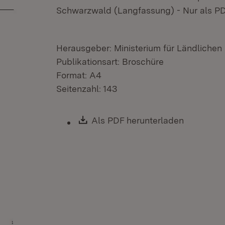
Schwarzwald (Langfassung) - Nur als PDF
Herausgeber: Ministerium für Ländliche
Publikationsart: Broschüre
Format: A4
Seitenzahl: 143
Download:
Als PDF herunterladen
(Öffnet i