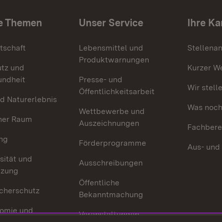
e Themen
Unser Service
Ihre Ka
tschaft
Lebensmittel und
Stellena
Produktwarnungen
utz und
Kurzer W
undheit
Presse- und
Wir stell
Öffentlichkeitsarbeit
d Naturerlebnis
Was noch 
Wettbewerbe und
her Raum
Auszeichnungen
Fachbere
ng
Förderprogramme
Aus- und
sität und
Ausschreibungen
tzung
Öffentliche
cherschutz
Bekanntmachung
omie und
Veranstaltungen