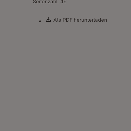
Seitenzahl: 46
Download:
Als PDF herunterladen
(Öffnet i