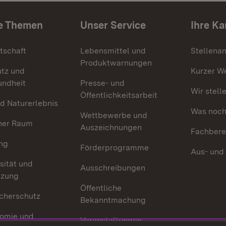
e Themen
Unser Service
Ihre Ka
tschaft
Lebensmittel und
Stellena
Produktwarnungen
utz und
Kurzer W
undheit
Presse- und
Wir stell
Öffentlichkeitsarbeit
d Naturerlebnis
Was noch 
Wettbewerbe und
her Raum
Auszeichnungen
Fachbere
ng
Förderprogramme
Aus- und
sität und
Ausschreibungen
tzung
Öffentliche
cherschutz
Bekanntmachung
omie und
Veranstaltungen