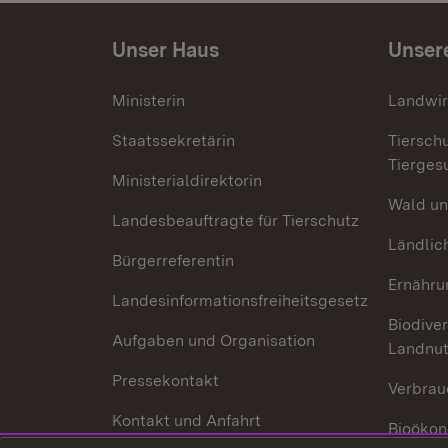
Unser Haus
Unser
Ministerin
Landwir
Staatssekretärin
Tiersch
Tierges
Ministerialdirektorin
Wald un
Landesbeauftragte für Tierschutz
Ländlic
Bürgerreferentin
Ernähru
Landesinformationsfreiheitsgesetz
Biodiver
Aufgaben und Organisation
Landnu
Pressekontakt
Verbrau
Kontakt und Anfahrt
Bioökon