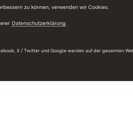
ion
erbessern zu können, verwenden wir Cookies.
Mediathek
Publikationen
serer
Datenschutzerklärung
.
Kontakt
ebook, X / Twitter und Google werden auf der gesamten Webs
Kontakt
Datenschutz
Erklärung zur Barrierefreiheit