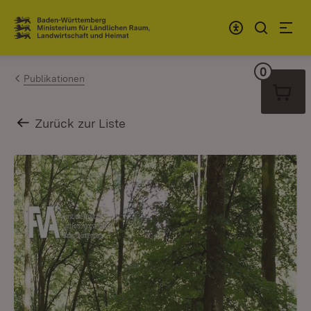
Zum Inhalt springen
Link zur Startseite
0
Warenko
Publikationen
Zurück zur Liste