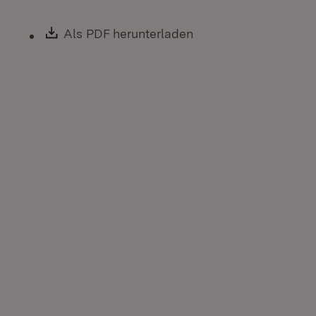
Download:
Als PDF herunterladen
(Öffnet in neuem Fen