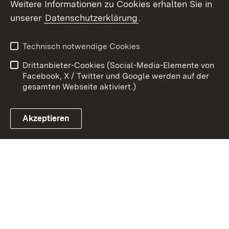
Weitere Informationen zu Cookies erhalten Sie in
Zum 
unserer
Datenschutzerklärung
.
Kontakt
Datenschutz
Erklärung zur
Benutzungshinweise
Technisch notwendige Cookies
Barrierefreiheit
Drittanbieter-Cookies (Social-Media-Elemente von
Impressum
Cookies
Facebook, X / Twitter und Google werden auf der
gesamten Webseite aktiviert.)
Akzeptieren
Link zum Landesportal