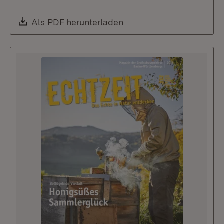
Download:
Als PDF herunterladen
(Öffnet in neuem Fenste