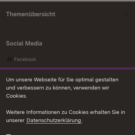
Themenübersicht
Social Media
Facebook
Instagram
Um unsere Webseite für Sie optimal gestalten
Social Wall
und verbessern zu können, verwenden wir
Cookies.
Youtube
Weitere Informationen zu Cookies erhalten Sie in
Zum 
unserer
Datenschutzerklärung
.
Kontakt
Datenschutz
Erklärung zur
Benutzungshinweise