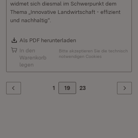
widmet sich diesmal im Schwerpunkt dem
Thema „Innovative Landwirtschaft - effizient
und nachhaltig“.
Download:
Als PDF herunterladen
(Öffnet in neuem Fenste
In den
Bitte akzeptieren Sie die technisch
notwendigen Cookies
Warenkorb
legen
1
Zur Seite
19
23
Zurück
Weiter