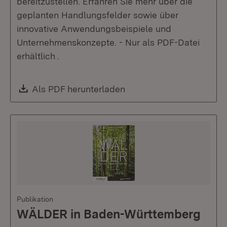
bereitzustellen. Erfahren Sie mehr über die
geplanten Handlungsfelder sowie über
innovative Anwendungsbeispiele und
Unternehmenskonzepte. - Nur als PDF-Datei
erhältlich .
Download:
Als PDF herunterladen
(Öffnet in neuem Fenste
Publikation
WÄLDER in Baden-Württemberg