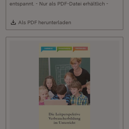
entspannt. - Nur als PDF-Datei erhältlich -
Download:
Als PDF herunterladen
(Öffnet in neuem Fenste