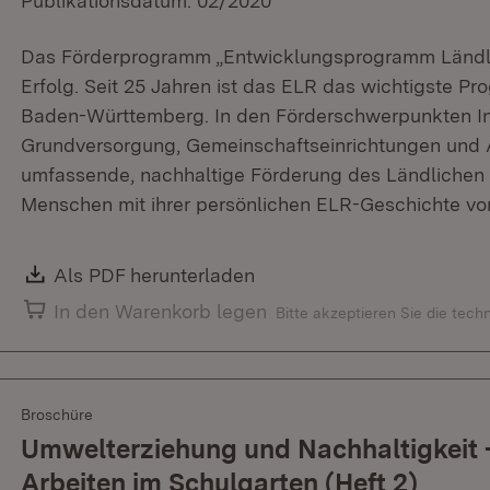
Publikationsdatum: 02/2020
Das Förderprogramm „Entwicklungsprogramm Ländlic
Erfolg. Seit 25 Jahren ist das ELR das wichtigste Pr
Baden-Württemberg. In den Förderschwerpunkten 
Grundversorgung, Gemeinschaftseinrichtungen und A
umfassende, nachhaltige Förderung des Ländlichen 
Menschen mit ihrer persönlichen ELR-Geschichte vor
Download:
Als PDF herunterladen
(Öffnet in neuem Fenster)
In den Warenkorb legen
Bitte akzeptieren Sie die tec
Broschüre
Umwelterziehung und Nachhaltigkeit 
Arbeiten im Schulgarten (Heft 2)