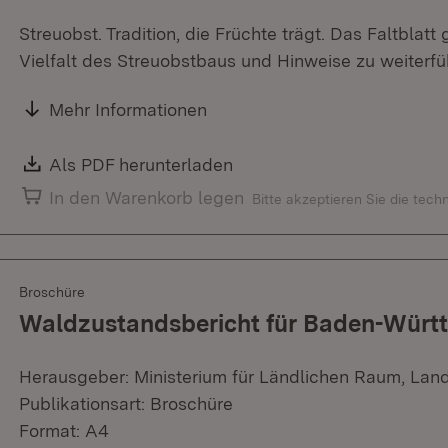
Streuobst. Tradition, die Früchte trägt. Das Faltblatt 
Vielfalt des Streuobstbaus und Hinweise zu weiterf
Mehr Informationen
Download:
Als PDF herunterladen
(Öffnet in neuem Fenster)
In den Warenkorb legen
Bitte akzeptieren Sie die tec
Broschüre
Waldzustandsbericht für Baden-Würt
Herausgeber: Ministerium für Ländlichen Raum, Lan
Publikationsart: Broschüre
Format: A4