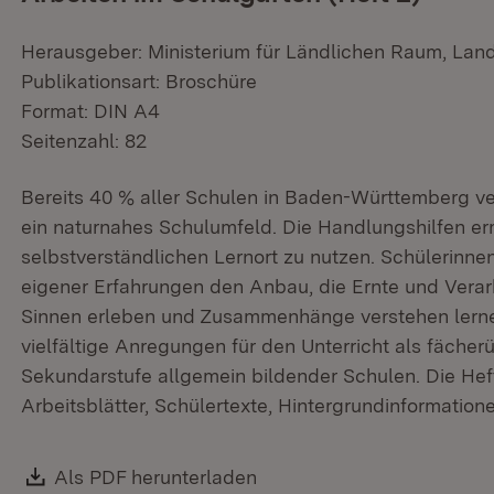
Herausgeber: Ministerium für Ländlichen Raum, Lan
Publikationsart: Broschüre
Format: DIN A4
Seitenzahl: 82
Bereits 40 % aller Schulen in Baden-Württemberg v
ein naturnahes Schulumfeld. Die Handlungshilfen er
selbstverständlichen Lernort zu nutzen. Schülerinne
eigener Erfahrungen den Anbau, die Ernte und Verar
Sinnen erleben und Zusammenhänge verstehen lern
vielfältige Anregungen für den Unterricht als fächer
Sekundarstufe allgemein bildender Schulen. Die Hef
Arbeitsblätter, Schülertexte, Hintergrundinformation
Download:
Als PDF herunterladen
(Öffnet in neuem Fenster)