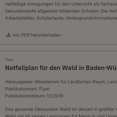
vielfältige Anregungen für den Unterricht als fächer
Sekundarstufe allgemein bildender Schulen. Die Hef
Arbeitsblätter, Schülertexte, Hintergrundinformation
Download:
Als PDF herunterladen
(Öffnet in neuem Fenster)
Flyer
Notfallplan für den Wald in Baden-W
Herausgeber: Ministerium für Ländlichen Raum, Lan
Publikationsart: Flyer
Publikationsdatum: 12/2019
Das gesamte Ökosystem Wald ist derzeit in größter Ge
Wald mit all seinen Leistungen für Mensch und Umwe