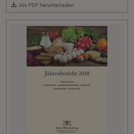
Download:
Als PDF herunterladen
(Öffnet in neuem Fenste