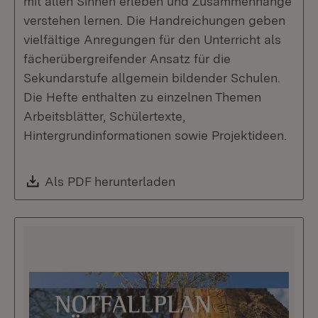
mit allen Sinnen erleben und Zusammenhänge
verstehen lernen. Die Handreichungen geben
vielfältige Anregungen für den Unterricht als
fächerübergreifender Ansatz für die
Sekundarstufe allgemein bildender Schulen.
Die Hefte enthalten zu einzelnen Themen
Arbeitsblätter, Schülertexte,
Hintergrundinformationen sowie Projektideen.
Download:
Als PDF herunterladen
(Öffnet in neuem Fenste