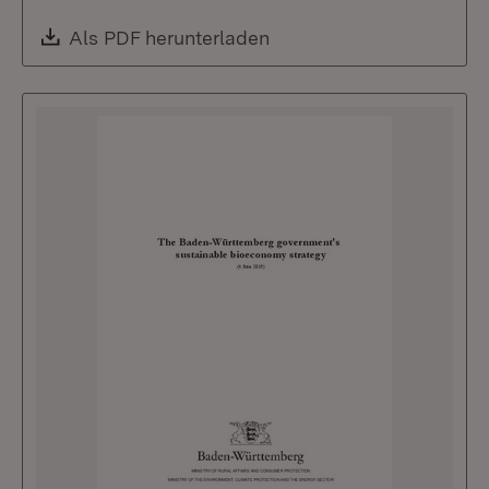
Download:
Als PDF herunterladen
(Öffnet in neuem Fenste