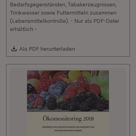
Bedarfsgegenständen, Tabakerzeugnissen,
Trinkwasser sowie Futtermitteln zusammen
(Lebensmittelkontrolle). - Nur als PDF-Datei
erhältlich -
Download:
Als PDF herunterladen
(Öffnet in neuem Fenste