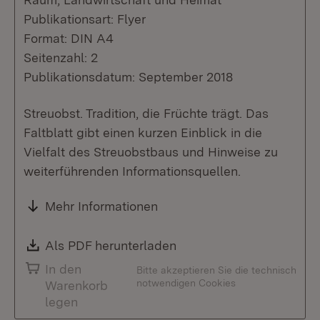
Publikationsart: Flyer
Format: DIN A4
Seitenzahl: 2
Publikationsdatum: September 2018
Streuobst. Tradition, die Früchte trägt. Das
Faltblatt gibt einen kurzen Einblick in die
Vielfalt des Streuobstbaus und Hinweise zu
weiterführenden Informationsquellen.
Mehr Informationen
Download:
Als PDF herunterladen
(Öffnet in neuem Fenste
In den
Bitte akzeptieren Sie die technisch
notwendigen Cookies
Warenkorb
legen