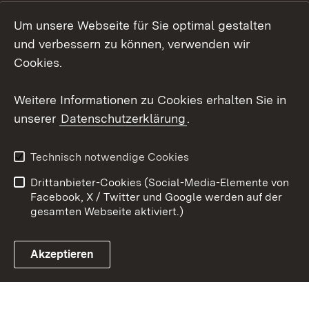
Instagram
Um unsere Webseite für Sie optimal gestalten
Social Wall
und verbessern zu können, verwenden wir
Cookies.
Youtube
Weitere Informationen zu Cookies erhalten Sie in
Zum 
unserer
Datenschutzerklärung
.
Kontakt
Datenschutz
Erklärung zur
Benutzungshinweise
Technisch notwendige Cookies
Barrierefreiheit
Drittanbieter-Cookies (Social-Media-Elemente von
Impressum
Cookies
Facebook, X / Twitter und Google werden auf der
gesamten Webseite aktiviert.)
Akzeptieren
Link zum Landesportal