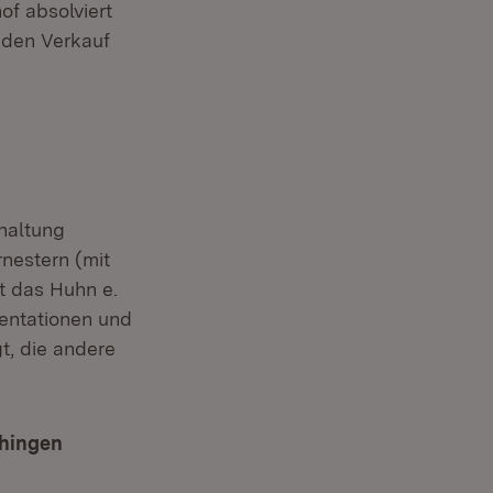
f absolviert
 den Verkauf
haltung
nestern (mit
t das Huhn e.
entationen und
t, die andere
chingen