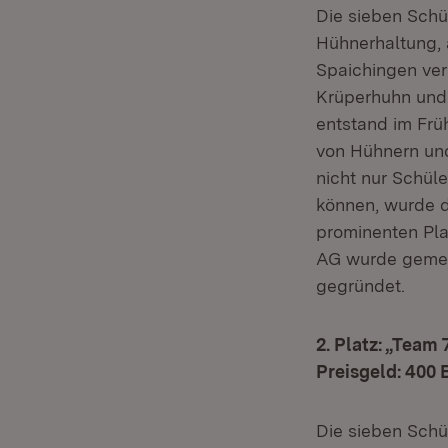
Die sieben Schü
Hühnerhaltung, 
Spaichingen ver
Krüperhuhn und 
entstand im Frü
von Hühnern und
nicht nur Schül
können, wurde d
prominenten Pla
AG wurde gemein
gegründet.
2. Platz: „Tea
Preisgeld: 400 
Die sieben Sch