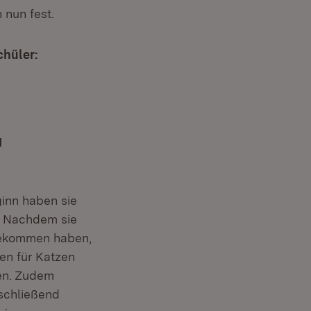
 nun fest.
hüler:
g
ginn haben sie
. Nachdem sie
bekommen haben,
en für Katzen
ben. Zudem
nschließend