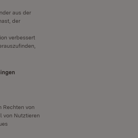
inder aus der
mast, der
ion verbessert
erauszufinden,
hingen
en Rechten von
 von Nutztieren
eues