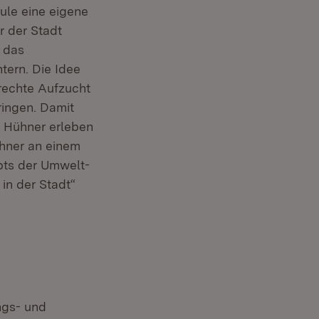
ule eine eigene
r der Stadt
h das
tern. Die Idee
rechte Aufzucht
ringen. Damit
r Hühner erleben
ühner an einem
pts der Umwelt-
in der Stadt“
ngs- und