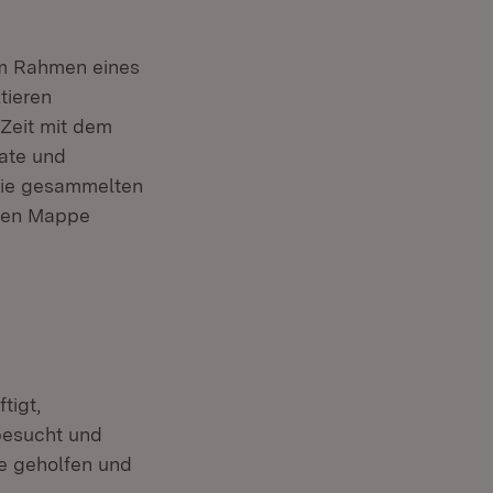
im Rahmen eines
tieren
 Zeit mit dem
kate und
 Die gesammelten
nden Mappe
tigt,
besucht und
e geholfen und