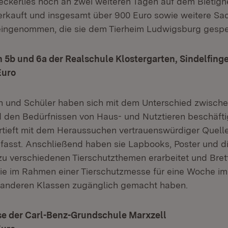
Leckerlies noch an zwei weiteren Tagen auf dem Bietigh
rkauft und insgesamt über 900 Euro sowie weitere Sa
eingenommen, die sie dem Tierheim Ludwigsburg gesp
en 5b und 6a der Realschule Klostergarten, Sindelfing
Euro
n und Schüler haben sich mit dem Unterschied zwische
 den Bedürfnissen von Haus- und Nutztieren beschäfti
ertieft mit dem Heraussuchen vertrauenswürdiger Quel
fasst. Anschließend haben sie Lapbooks, Poster und di
zu verschiedenen Tierschutzthemen erarbeitet und Bret
 sie im Rahmen einer Tierschutzmesse für eine Woche 
 anderen Klassen zugänglich gemacht haben.
asse der Carl-Benz-Grundschule Marxzell