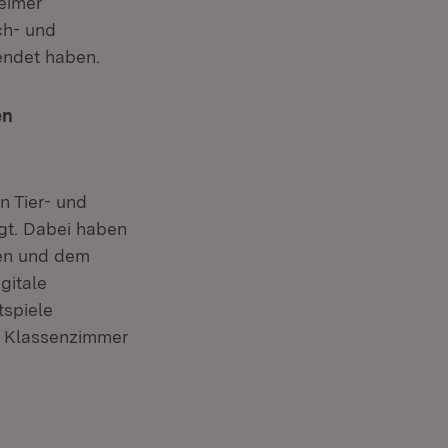
eimer
ch- und
endet haben.
en
n Tier- und
gt. Dabei haben
len und dem
gitale
tspiele
im Klassenzimmer