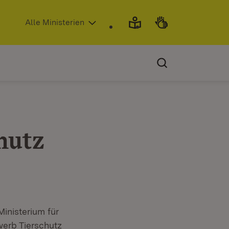
(Öffnet in neuem Fenster)
Alle Ministerien
hutz
inisterium für
erb Tierschutz