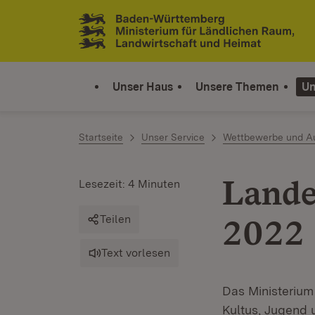
Zum Inhalt springen
Link zur Startseite
Unser Haus
Unsere Themen
Un
Startseite
Unser Service
Wettbewerbe und A
Lande
Lesezeit: 4 Minuten
Teilen
2022
Text vorlesen
Das Ministerium
Kultus, Jugend 