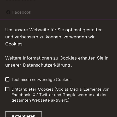
Facebook
Instagram
Um unsere Webseite für Sie optimal gestalten
Social Wall
und verbessern zu können, verwenden wir
Cookies.
Youtube
Weitere Informationen zu Cookies erhalten Sie in
Zum 
unserer
Datenschutzerklärung
.
Kontakt
Datenschutz
Erklärung zur
Benutzungshinweise
Technisch notwendige Cookies
Barrierefreiheit
Drittanbieter-Cookies (Social-Media-Elemente von
Impressum
Cookies
Facebook, X / Twitter und Google werden auf der
gesamten Webseite aktiviert.)
Akzeptieren