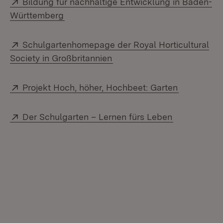
Extern:
Bildung für nachhaltige Entwicklung in Baden-
(Öffnet in neuem Fenster)
Württemberg
Extern:
Schulgartenhomepage der Royal Horticultural
(Öffnet in neuem Fenster)
Society in Großbritannien
Extern:
(Öffnet in
Projekt Hoch, höher, Hochbeet: Garten
Extern:
(Öffnet in n
Der Schulgarten – Lernen fürs Leben