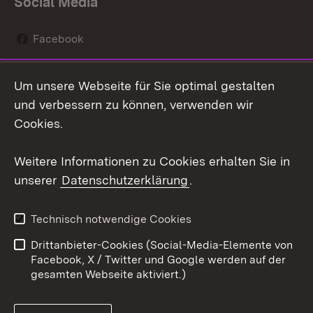
Social Media
Facebook
Instagram
Um unsere Webseite für Sie optimal gestalten
Social Wall
und verbessern zu können, verwenden wir
Cookies.
Youtube
Weitere Informationen zu Cookies erhalten Sie in
Zum 
unserer
Datenschutzerklärung
.
Kontakt
Datenschutz
Erklärung zur
Benutzungshinweise
Technisch notwendige Cookies
Barrierefreiheit
Drittanbieter-Cookies (Social-Media-Elemente von
Impressum
Cookies
Facebook, X / Twitter und Google werden auf der
gesamten Webseite aktiviert.)