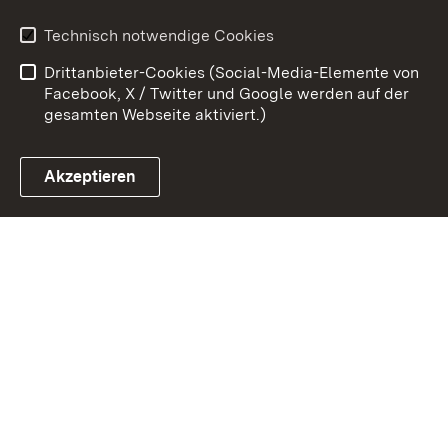
Erklärung zur
Benutzungshinweise
Technisch notwendige Cookies
Barrierefreiheit
Drittanbieter-Cookies (Social-Media-Elemente von
Impressum
Cookies
Facebook, X / Twitter und Google werden auf der
gesamten Webseite aktiviert.)
Akzeptieren
Link zum Landesportal