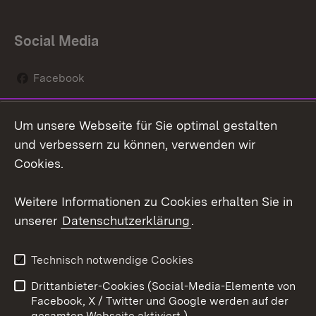
Social Media
Facebook
Instagram
Um unsere Webseite für Sie optimal gestalten
Social Wall
und verbessern zu können, verwenden wir
Cookies.
Youtube
Weitere Informationen zu Cookies erhalten Sie in
Zum 
unserer
Datenschutzerklärung
.
Kontakt
Datenschutz
Erklärung zur
Benutzungshinweise
Technisch notwendige Cookies
Barrierefreiheit
Drittanbieter-Cookies (Social-Media-Elemente von
Impressum
Cookies
Facebook, X / Twitter und Google werden auf der
gesamten Webseite aktiviert.)